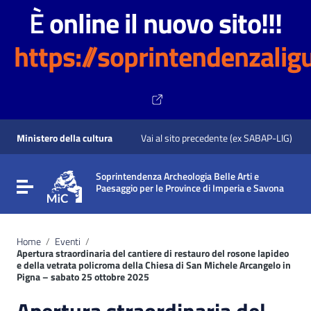
È
online il nuovo sito!!!
https://soprintendenzaligu
Vai ai contenuti
Vai al menu di navigazione
Ministero della cultura
Vai al sito precedente (ex SABAP-LIG)
Vai al footer
Soprintendenza Archeologia Belle Arti e
Attiva / disattiva la navigazione
Paesaggio per le Province di Imperia e Savona
Home
/
Eventi
/
Apertura straordinaria del cantiere di restauro del rosone lapideo
e della vetrata policroma della Chiesa di San Michele Arcangelo in
Pigna – sabato 25 ottobre 2025