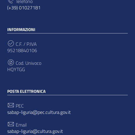
Telefono
(+39) 01027181
INFORMAZIONI
C.F. / P.IVA
95218840106
Cod. Univoco
HQYTGG
POSTA ELETTRONICA
PEC
sabap-liguria@pec.cultura.gov.it
Email
sabap-liguria@cultura.gov.it