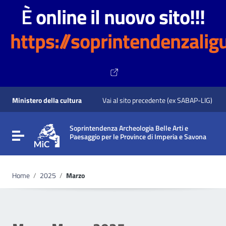
È
online il nuovo sito!!!
https://soprintendenzaligu
Vai ai contenuti
Vai al menu di navigazione
Ministero della cultura
Vai al sito precedente (ex SABAP-LIG)
Vai al footer
Soprintendenza Archeologia Belle Arti e
Attiva / disattiva la navigazione
Paesaggio per le Province di Imperia e Savona
Home
/
2025
/
Marzo