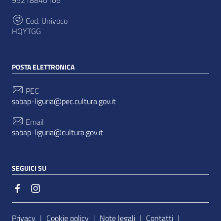
95218840106
Cod. Univoco
HQYTGG
POSTA ELETTRONICA
PEC
sabap-liguria@pec.cultura.gov.it
Email
sabap-liguria@cultura.gov.it
SEGUICI SU
Sezione Link Utili
Privacy
|
Cookie policy
|
Note legali
|
Contatti
|