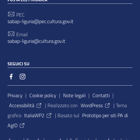
PEC
sabap-liguria@pec.cultura.gov.it
Email
sabap-liguria@cultura.gov.it
SEGUICI SU
Sezione Link Utili
Privacy
|
Cookie policy
|
Note legali
|
Contatti
|
Accessibilità
| Realizzato con
WordPress
|
Tema
grafico
ItaliaWP2
| Basato sul
Prototipo per siti PA di
AgID