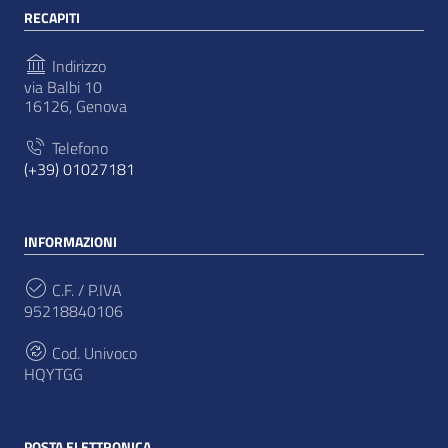
RECAPITI
Indirizzo
via Balbi 10
16126, Genova
Telefono
(+39) 01027181
INFORMAZIONI
C.F. / P.IVA
95218840106
Cod. Univoco
HQYTGG
POSTA ELETTRONICA