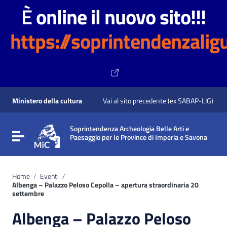
È
online il nuovo sito!!!
https://soprintendenzaligu
Vai ai contenuti
Vai al menu di navigazione
Ministero della cultura
Vai al sito precedente (ex SABAP-LIG)
Vai al footer
Soprintendenza Archeologia Belle Arti e
Attiva / disattiva la navigazione
Paesaggio per le Province di Imperia e Savona
Home
/
Eventi
/
Albenga – Palazzo Peloso Cepolla – apertura straordinaria 20
settembre
Albenga – Palazzo Peloso