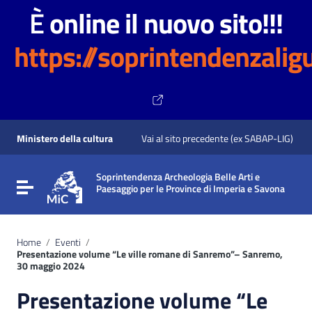
È
online il nuovo sito!!!
https://soprintendenzaligu
Vai ai contenuti
Vai al menu di navigazione
Ministero della cultura
Vai al sito precedente (ex SABAP-LIG)
Vai al footer
Soprintendenza Archeologia Belle Arti e
Attiva / disattiva la navigazione
Paesaggio per le Province di Imperia e Savona
Home
/
Eventi
/
Presentazione volume “Le ville romane di Sanremo”– Sanremo,
30 maggio 2024
Presentazione volume “Le