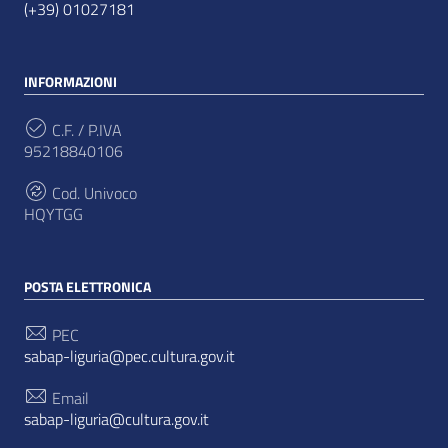
(+39) 01027181
INFORMAZIONI
C.F. / P.IVA
95218840106
Cod. Univoco
HQYTGG
POSTA ELETTRONICA
PEC
sabap-liguria@pec.cultura.gov.it
Email
sabap-liguria@cultura.gov.it